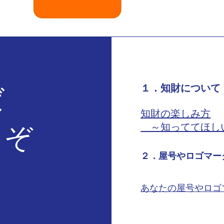
​１．知財について
ば
知財の楽しみ方
うぞ
～知っててほし
２．屋号やロゴマー
あなたの屋号やロゴ