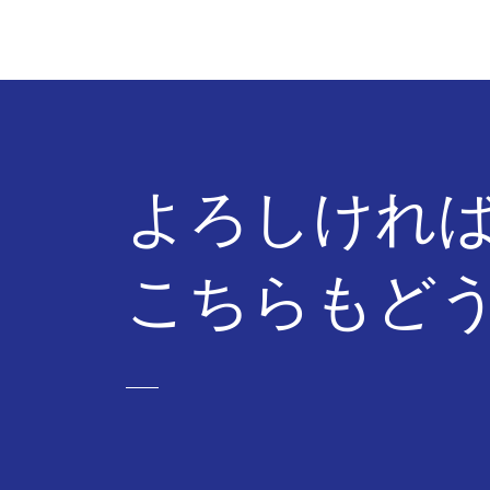
よろしけれ
​こちらもど