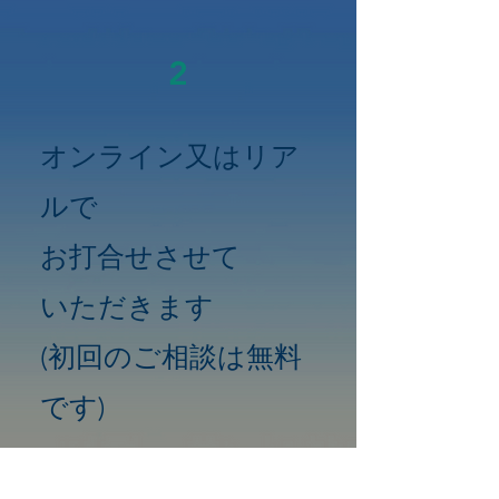
2
オンライン又はリア
ルで
お打合せさせて
いただきます
(初回のご相談は無料
です)